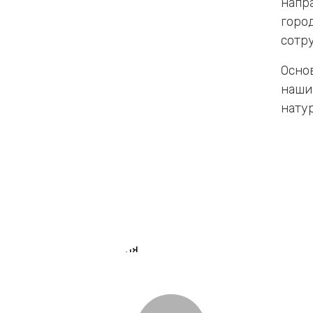
напр
горо
сотр
Осно
наши
нату