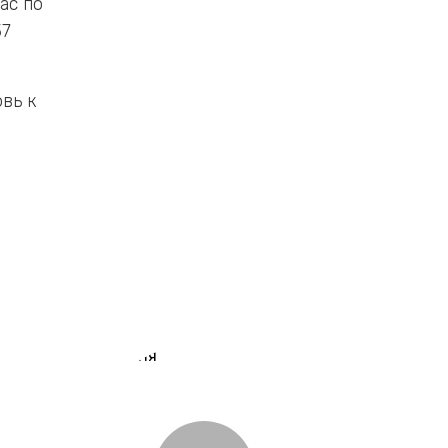
ас по
37
вь к