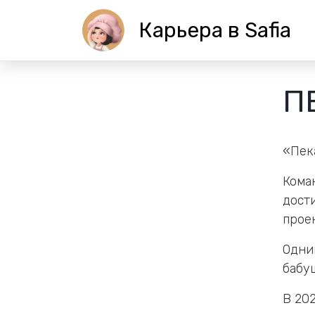
Карьера в Safia
П
«Пек
Кома
дост
прое
Одни
бабу
В 20